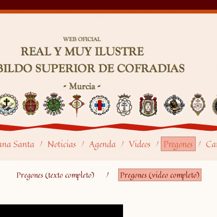
ana Santa
Noticias
Agenda
Videos
Pregones
Car
/
/
/
/
/
Pregones (texto completo)
/
Pregones (video completo)