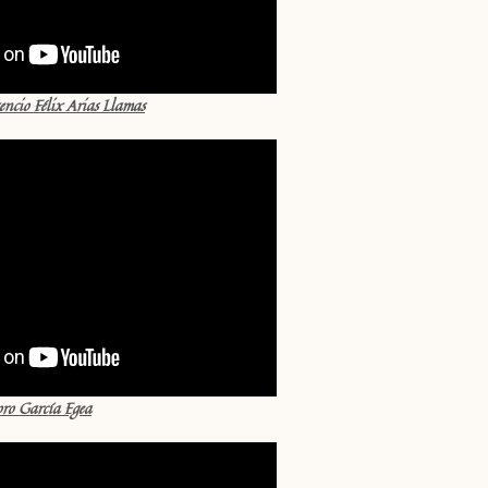
ncio Félix Arias Llamas
oro García Egea