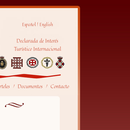
Español
|
English
Declarada de Interés
Turístico Internacional
teles
Documentos
Contacto
/
/