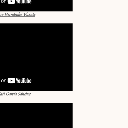
aro Hernández Vicente
ati García Sánchez